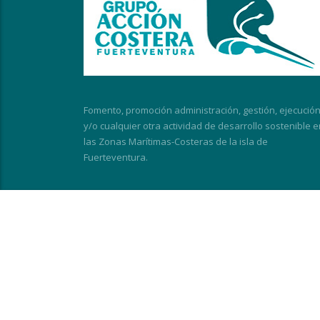
Fomento, promoción administración, gestión, ejecució
y/o cualquier otra actividad de desarrollo sostenible e
las Zonas Marítimas-Costeras de la isla de
Fuerteventura.