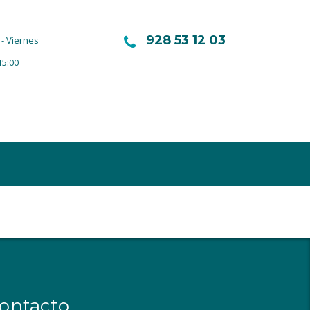
928 53 12 03
- Viernes
15:00
ontacto