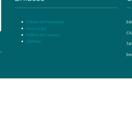
Polícita de Privacidad
Edi
Aviso Legal
C/L
Política de Cookies
SiteMap
Te
n
n
Ema